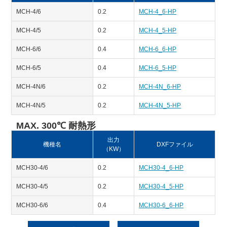
MCH-4/6
0.2
MCH-4_6-HP
MCH-4/5
0.2
MCH-4_5-HP
MCH-6/6
0.4
MCH-6_6-HP
MCH-6/5
0.4
MCH-6_5-HP
MCH-4N/6
0.2
MCH-4N_6-HP
MCH-4N/5
0.2
MCH-4N_5-HP
MAX. 300℃ 耐熱形
出力
機種名
DXFファイル
（KW）
MCH30-4/6
0.2
MCH30-4_6-HP
MCH30-4/5
0.2
MCH30-4_5-HP
MCH30-6/6
0.4
MCH30-6_6-HP