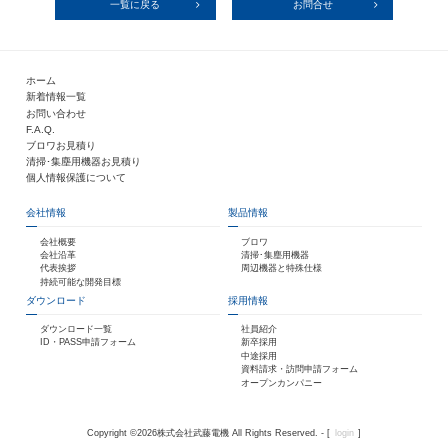
一覧に戻る
お問合せ
ホーム
新着情報一覧
お問い合わせ
F.A.Q.
ブロワお見積り
清掃･集塵用機器お見積り
個人情報保護について
会社情報
製品情報
会社概要
ブロワ
会社沿革
清掃･集塵用機器
代表挨拶
周辺機器と特殊仕様
持続可能な開発目標
ダウンロード
採用情報
ダウンロード一覧
社員紹介
ID・PASS申請フォーム
新卒採用
中途採用
資料請求・訪問申請フォーム
オープンカンパニー
Copyright ©
2026株式会社武藤電機 All Rights Reserved. - [
login
]