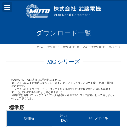
ダウンロード一覧
ホーム
ダウンロード
ダウンロード一覧
CADデータダウンロード
MC シリーズ
MC シリーズ
※AutoCAD R13以前では読み込めません。
※ファイルはＺＩＰ形式になっておりますのでファイルをダウンロード後,、解凍（展開）
が必要です。
ファイル名をクリック、もしくはファイルを保存するだけで解凍される場合もありま
す。（お使いのPC環境により異なります。）
※弊社では解凍ソフト及びＣＡＤデータを閲覧・編集するソフトの配布は行っておりません
のでご了承ください。
標準形
出力
機種名
DXFファイル
（KW）