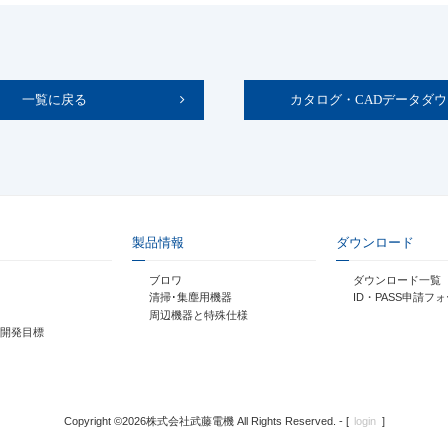
一覧に戻る
カタログ・CADデータダ
製品情報
ダウンロード
ブロワ
ダウンロード一覧
清掃･集塵用機器
ID・PASS申請フ
周辺機器と特殊仕様
開発目標
Copyright ©
2026株式会社武藤電機 All Rights Reserved. - [
login
]